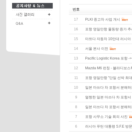
번호
17
PLKI 중고차 사업 개시
16
포항 영일만항 물동량 증가 추
15
마쯔다 자동차 10만대 러시아
14
서울 본사 이전
13
Pacific Logistic Korea 
12
Mazda M6 런칭 - 블라디보스
11
포항 영일만항 "단일 선박 최대
10
일본 마쓰다 차 포항서 분해하
9
멀쩡한 일본 마쓰다 차 포항서
8
일본 마쓰다 차 포항서 분해하
7
포항 사무소 기술 회의 사진
6
러시아 푸틴 대통령 S.F.E 방