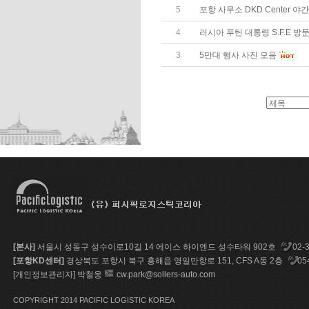
5
포항 사무소 DKD Center 야간
4
러시아 푸틴 대통령 S.F.E 방
3
5만대 행사 사진 모음
[본사]
서울시 성동구 성수이로10길 14 에이스 하이엔드 성수타워 902호
02-
[포항KD센터]
경상북도 포항시 북구 흥해읍 영일만항로 151, CFS A동 2층
05
[개인정보관리자] 박철웅
cw.park@sollers-auto.com
COPYRIGHT 2014 PACIFIC LOGISTIC KOREA